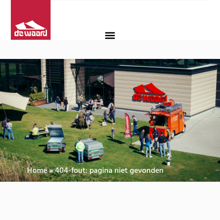
Home
»
404-fout: pagina niet gevonden