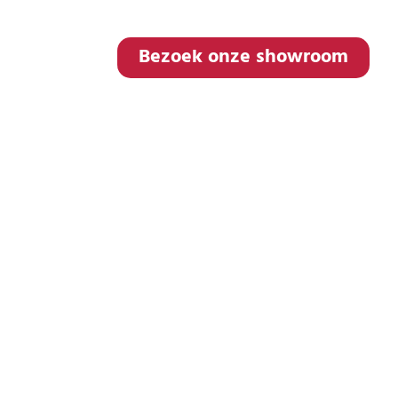
voelen en zelfs even taan de tent te ruiken!
Bezoek onze showroom