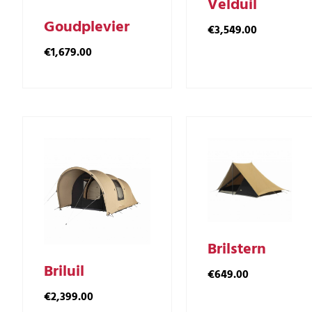
Velduil
Goudplevier
€
3,549.00
€
1,679.00
Brilstern
Briluil
€
649.00
€
2,399.00