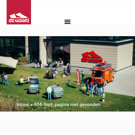
Home
»
404-fout: pagina niet gevonden