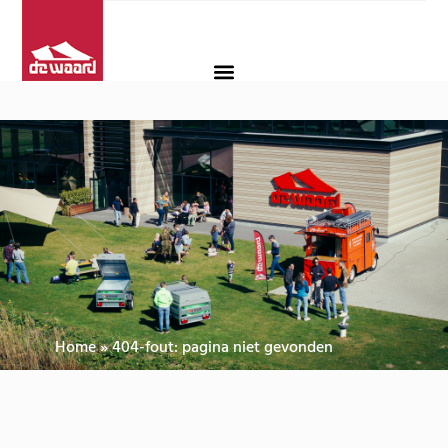
Home
»
404-fout: pagina niet gevonden