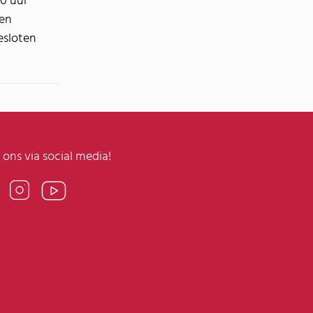
00 uur
ten
esloten
 ons via social media!