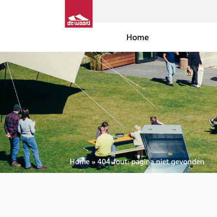
Home
Home
»
404-fout: pagina niet gevonden