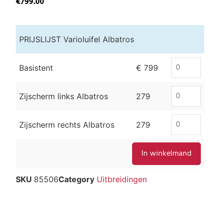
€
799.00
PRIJSLIJST Varioluifel Albatros
Basistent
€ 799
Zijscherm links Albatros
279
Zijscherm rechts Albatros
279
SKU
85506
Category
Uitbreidingen