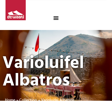
Varioluifel
Albatros
Home
»
Collection
»
Varioluifel Albatros